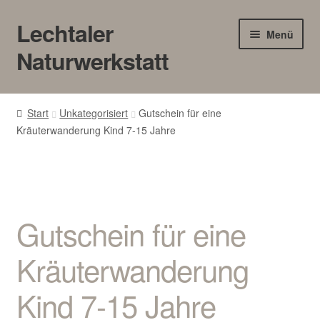
Lechtaler
Zur
Zum
Menü
Navigation
Inhalt
Naturwerkstatt
springen
springen
HOME
Start
Unkategorisiert
Gutschein für eine
Kräuterwanderung Kind 7-15 Jahre
BLOG
Touren/Workshops
Märkte
Gutschein für eine
Gewerbe
Kräuterwanderung
Unter
SHOP
Kind 7-15 Jahre
öffnen