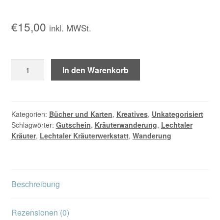
Kontakt/Anfahrt
€
15,00
inkl. MWSt.
Gutschein
In den Warenkorb
für
eine
Kräuterwanderung
Kind
Kategorien:
Bücher und Karten
,
Kreatives
,
Unkategorisiert
Schlagwörter:
Gutschein
,
Kräuterwanderung
,
Lechtaler
7-
Kräuter
,
Lechtaler Kräuterwerkstatt
,
Wanderung
15
Jahre
Menge
Beschreibung
Rezensionen (0)