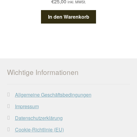
€
25,00
inkl. MWSt.
können
auf
In den Warenkorb
der
Produktseite
gewählt
werden
Wichtige Informationen
Allgemeine Geschäftsbedingungen
Impressum
Datenschutzerklärung
Cookie-Richtlinie (EU)