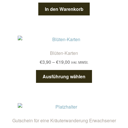
In den Warenkorb
Blüten-Karten
Preisspanne:
€
3,90
–
€
19,00
inkl. MWSt.
€3,90
Dieses
bis
Ausführung wählen
Produkt
€19,00
weist
mehrere
Varianten
auf.
Die
Gutschein für eine Kräuterwanderung Erwachsener
Optionen