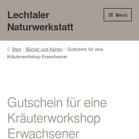
Lechtaler
Zur
Zum
Menü
Navigation
Inhalt
Naturwerkstatt
springen
springen
HOME
Start
Bücher und Karten
Gutschein für eine
Kräuterworkshop Erwachsener
BLOG
Touren/Workshops
Märkte
Gutschein für eine
Gewerbe
Kräuterworkshop
Unter
SHOP
Erwachsener
öffnen