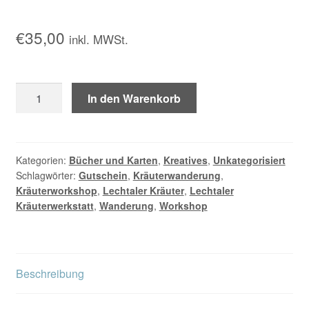
Kontakt/Anfahrt
€
35,00
inkl. MWSt.
Gutschein
In den Warenkorb
für
eine
Kräuterworkshop
Erwachsener
Kategorien:
Bücher und Karten
,
Kreatives
,
Unkategorisiert
Schlagwörter:
Gutschein
,
Kräuterwanderung
,
Menge
Kräuterworkshop
,
Lechtaler Kräuter
,
Lechtaler
Kräuterwerkstatt
,
Wanderung
,
Workshop
Beschreibung