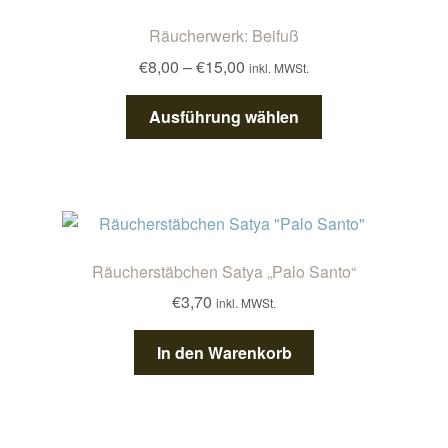
Räucherwerk: Beifuß
Preisspanne:
€
8,00
–
€
15,00
inkl. MWSt.
€8,00
Dieses
bis
Ausführung wählen
Produkt
€15,00
weist
mehrere
Varianten
auf.
Die
Räucherstäbchen Satya „Palo Santo“
Optionen
€
3,70
inkl. MWSt.
können
auf
In den Warenkorb
der
Produktseite
gewählt
werden