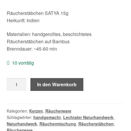
Kontakt/Anfahrt
Räucherstäbchen SATYA 15g
Herkunft: Indien
Materialien: handgerolltes, beschichtetes
Räucherstäbchen auf Bambus
Brenndauer: ~45-60 min
10 vorrätig
Räucherstäbchen
In den Warenkorb
Satya
"Namaste"
Menge
Kategorien:
Kerzen
,
Räucherware
Schlagwörter:
handgemacht
,
Lechtaler Naturhandwerk
,
Naturhandwerk
,
Räuchermischung
,
Räucherstäbchen
,
Räucherware