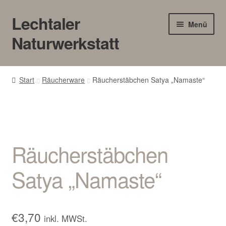
Lechtaler
Zur
Zum
Menü
Navigation
Inhalt
Naturwerkstatt
springen
springen
HOME
Start
Räucherware
Räucherstäbchen Satya „Namaste“
BLOG
Touren/Workshops
Räucherstäbchen
Märkte
Satya „Namaste“
Gewerbe
Unter
SHOP
öffnen
€
3,70
inkl. MWSt.