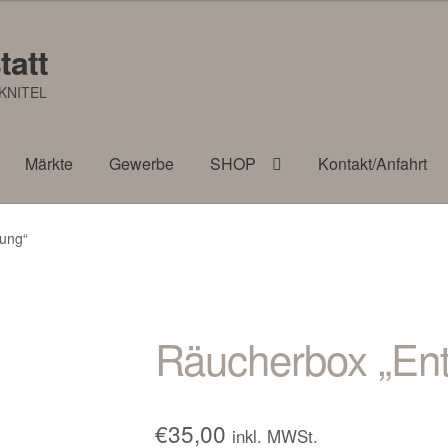
tatt
KNITEL
Märkte
Gewerbe
SHOP
Kontakt/Anfahrt
ung“
Räucherbox „En
€
35,00
inkl. MWSt.