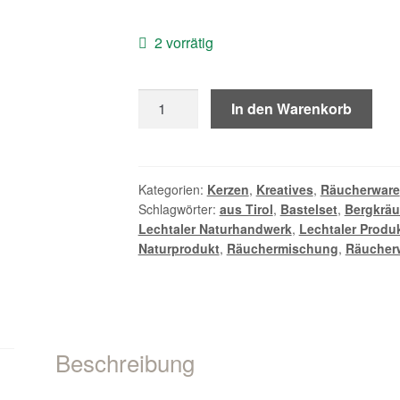
2 vorrätig
Räucherbox
In den Warenkorb
"Entspannung"
Menge
Kategorien:
Kerzen
,
Kreatives
,
Räucherware
Schlagwörter:
aus Tirol
,
Bastelset
,
Bergkräu
Lechtaler Naturhandwerk
,
Lechtaler Produ
Naturprodukt
,
Räuchermischung
,
Räucher
Beschreibung