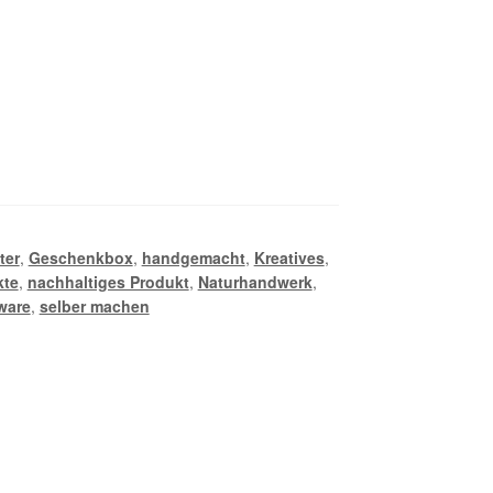
ter
,
Geschenkbox
,
handgemacht
,
Kreatives
,
kte
,
nachhaltiges Produkt
,
Naturhandwerk
,
ware
,
selber machen